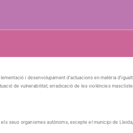
ltat de gènere
ementació i desenvolupament d’actuacions en matèria d’igualtat
uació de vulnerabilitat, erradicació de les violències masclist
i els seus organismes autònoms, excepte el municipi de Lleida,