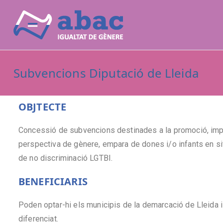
Abac igua
Plans d'igualtat
Subvencions Diputació de Lleida
OBJTECTE
Concessió de subvencions destinades a la promoció, impl
perspectiva de gènere, empara de dones i/o infants en sit
de no discriminació LGTBI.
BENEFICIARIS
Poden optar-hi els municipis de la demarcació de Lleida 
diferenciat.