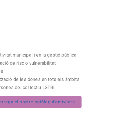
s
ivitat municipal i en la gestió pública
ació de risc o vulnerabilitat
es
lització de les dones en tots els àmbits
rsones del col·lectiu LGTBI
rrega el nostre catàleg d'activitats