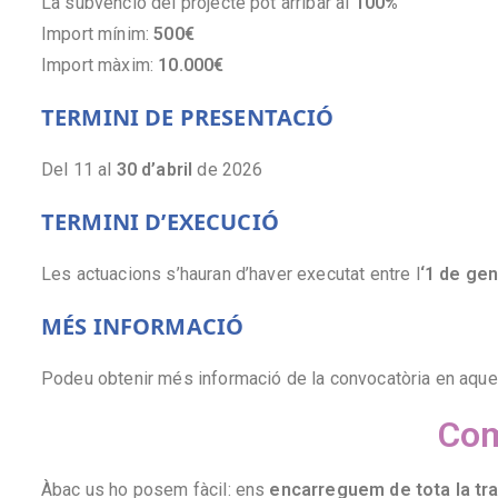
La subvenció del projecte pot arribar al
100%
Import mínim:
500€
Import màxim:
10.000€
TERMINI DE PRESENTACIÓ
Del 11 al
30 d’abril
de 2026
TERMINI D’EXECUCIÓ
Les actuacions s’hauran d’haver executat entre l
‘1 de gen
MÉS INFORMACIÓ
Podeu obtenir més informació de la convocatòria en
aque
Com
Àbac us ho posem fàcil: ens
encarreguem de tota la tram