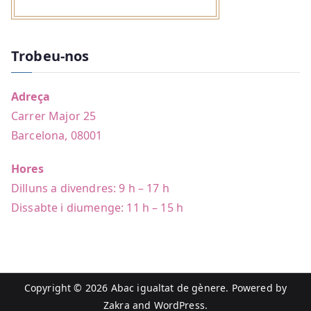
Trobeu-nos
Adreça
Carrer Major 25
Barcelona, 08001
Hores
Dilluns a divendres: 9 h – 17 h
Dissabte i diumenge: 11 h – 15 h
Copyright © 2026
Abac igualtat de gènere
. Powered by
Zakra
and
WordPress
.