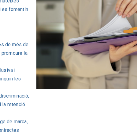
 mateixes
i es fomentin
ses de més de
a promoure la
lusiva i
inguin les
discriminació,
 la retenció
tge de marca,
ontractes