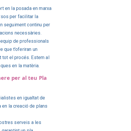
rt en la posada en marxa
sos per facilitar la
n seguiment continu per
ptacions necessàries.
quip de professionals
 que t’oferiran un
 tot el procés. Estem al
iques en la matèria.
ere per al teu Pla
listes en igualtat de
 en la creació de plans
stres serveis a les
garantint un pla