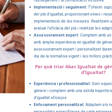
l’assetjament i la comunicació inclusiva.
Implementació i seguiment:
T’oferim supo
del pla d’igualtat, proporcionant eines i recur
implementació de les mesures. Realitzem u
avaluar l’eficàcia del pla i realitzar les ada
Assessorament expert:
Comptem amb un e
amb àmplia experiència en igualtat de gènere
assessorament expert i personalitzat durant
dia de la normativa vigent i les millors pràct
Per què triar Abac Igualtat de gèn
d’Igualtat?
Experiència i professionalitat:
Som especia
gènere i comptem amb una sòlida trajectòria
d’igualtat eficaços.
Enfocament personalitzat:
Adaptem els no
necessitats específiques de cada empresa, 