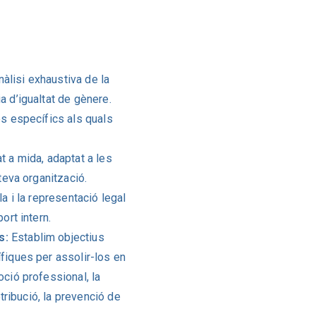
àlisi exhaustiva de la
a d’igualtat de gènere.
es específics als quals
t a mida, adaptat a les
 teva organització.
la i la representació legal
ort intern.
s:
Establim objectius
ífiques per assolir-los en
oció professional, la
etribució, la prevenció de