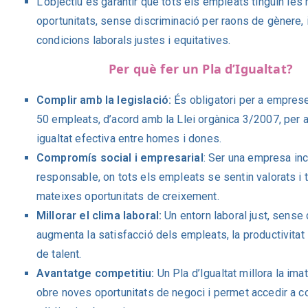
L’objectiu és garantir que tots els empleats tinguin les
oportunitats, sense discriminació per raons de gènere, 
condicions laborals justes i equitatives.
Per què fer un Pla d’Igualtat?
Complir amb la legislació:
És obligatori per a empre
50 empleats, d’acord amb la Llei orgànica 3/2007, per 
igualtat efectiva entre homes i dones.
Compromís social i empresarial
: Ser una empresa inc
responsable, on tots els empleats se sentin valorats i t
mateixes oportunitats de creixement.
Millorar el clima laboral:
Un entorn laboral just, sense 
augmenta la satisfacció dels empleats, la productivitat i
de talent.
Avantatge competitiu:
Un Pla d’Igualtat millora la ima
obre noves oportunitats de negoci i permet accedir a c