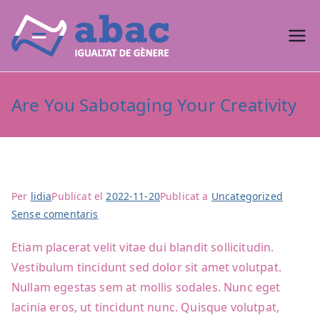
Vés
al
Abac
Plans d'igualtat
contingut
igualtat
Are You Sabotaging Your Creativity
de
gènere
Per
lidia
Publicat el
2022-11-20
Publicat a
Uncategorized
a
Sense comentaris
Are
Etiam placerat velit vitae dui blandit sollicitudin.
You
Vestibulum tincidunt sed dolor sit amet volutpat.
Sabotaging
Your
Nullam egestas sem at mollis sodales. Nunc eget
Creativity
lacinia eros, ut tincidunt nunc. Quisque volutpat,