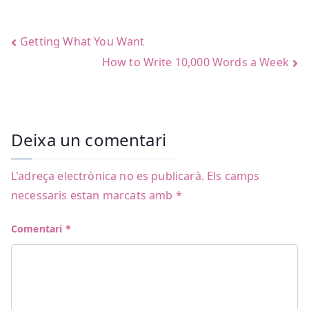
Navegació
Getting What You Want
How to Write 10,000 Words a Week
d'entrades
Deixa un comentari
L'adreça electrònica no es publicarà.
Els camps
necessaris estan marcats amb
*
Comentari
*